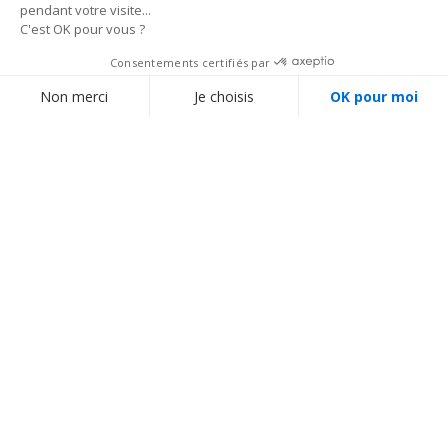
Livraison rapide 24h/72h
Par Colissimo, Chronopost ou transporteur spécialisé
INSCRIVEZ-VOUS À NOTRE NEWSLETTER
Profitez avant tout le monde de nos bons plans et
nouveautés
Je m'inscris
Sonorisation, Eclairage, Structure, Scène ...
Tout pour l'évènementiel et la communication !
Nous vous proposons un large choix de matériels de sonorisation et
d'éclairage, public-address et visites guidées, flight-case, sans oublier les
structures scéniques et structures aluminium pour stand d'exposition et
grill auto-porté avec leurs projecteurs à leds et architecturaux.
En savoir plus