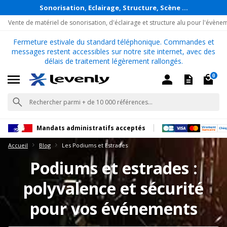
Sonorisation, Eclairage, Structure, Scène ...
Vente de matériel de sonorisation, d'éclairage et structure alu pour l'évène
Fermeture estivale du standard téléphonique. Commandes et
messages restent accessibles sur notre site internet, avec des
délais de traitement légèrement rallongés.
0
Mandats administratifs acceptés
Accueil
Blog
Les Podiums et Estrades
Podiums et estrades :
polyvalence et sécurité
pour vos événements