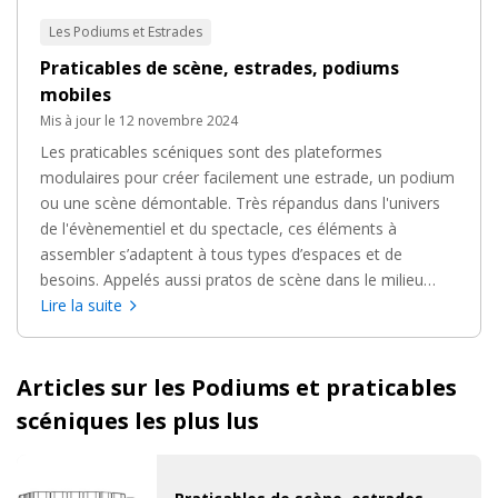
Les Podiums et Estrades
Praticables de scène, estrades, podiums
mobiles
Mis à jour le 12 novembre 2024
Les praticables scéniques sont des plateformes
modulaires pour créer facilement une estrade, un podium
ou une scène démontable. Très répandus dans l'univers
de l'évènementiel et du spectacle, ces éléments à
assembler s’adaptent à tous types d’espaces et de
besoins. Appelés aussi pratos de scène dans le milieu
professionnel, ils constituent la solution de référence
Lire la suite
pour toute scène mobile, estrade de spectacle ou podium
démontable.
Articles sur les Podiums et praticables
scéniques les plus lus