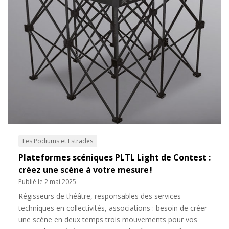
Nos
plateaux praticables
sont conçus pour être facilement pliables et
stockables, disposant de
plusieurs types de pieds différents
(pieds
droits, pieds télescopique en accordéon, pieds ciseaux) et offrant
les
solutions les plus efficaces
pour vos événements.
Vous retrouverez également nos conseils pour bien choisir vos
plateaux
ciseaux
, le format adapté à vos besoins, les
accessoires
qui peuvent
compléter et assurer un événement de manière complète (
juponnage
,
garde-corps, rampe ou escalier) et tout ce qui concerne la
confection
sur-mesure de tissus scénique
, essentiel pour une mise en valeur de
vos scénographies.
Explorez aussi
les utilisations spécifiques ou détournées de nos
podiums et estrades
telles que pour la création d'un espace de
conférence, pour des stands de salon professionnel, des espaces VIP,
des scènes mobiles pour des événements festifs ou cérémoniaux, des
podiums pour des concessionnaires auto, etc.
Les Podiums et Estrades
Découvrez comment
nos solutions modulaires et sécurisées
Plateformes scéniques PLTL Light de Contest :
peuvent simplifier la mise en place de vos événements et installations
techniques, offrant
praticité et accessibilité
pour tous vos besoins
créez une scène à votre mesure !
d'installation d'équipements techniques. Enfin, pour en savoir plus et
obtenir des conseils personnalisés,
n'hésitez pas à
contacter
Publié le 2 mai 2025
Levenly !
Et pour ne rater aucun article du blog Levenly, suivez-nous sur
Régisseurs de théâtre, responsables des services
nos différents comptes de réseaux sociaux :
Facebook
,
Instagram
et
Linkedin
.
techniques en collectivités, associations : besoin de créer
une scène en deux temps trois mouvements pour vos