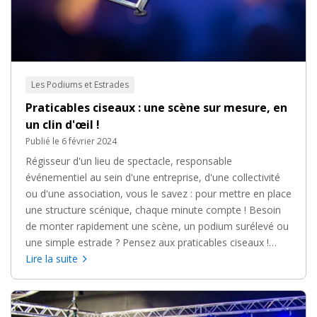
Les Podiums et Estrades
Praticables ciseaux : une scène sur mesure, en
un clin d'œil !
Publié le 6 février 2024
Régisseur d'un lieu de spectacle, responsable
événementiel au sein d'une entreprise, d'une collectivité
ou d'une association, vous le savez : pour mettre en place
une structure scénique, chaque minute compte ! Besoin
de monter rapidement une scène, un podium surélevé ou
une simple estrade ? Pensez aux praticables ciseaux !
Très faciles à mettre en œuvre, ces plateformes
Lire la suite
modulables offrent une solution agile et fiable pour créer
des espaces scéniques adaptés à tous vos événements.