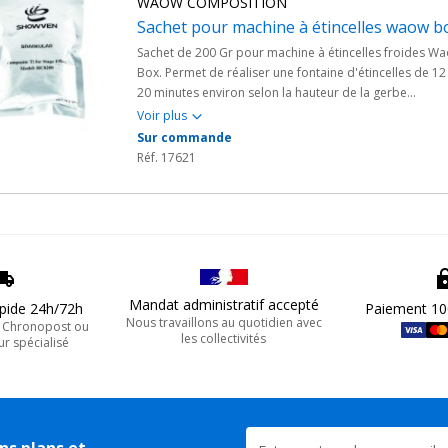
WAOW COMPOSITION
Sachet pour machine à étincelles waow b
Sachet de 200 Gr pour machine à étincelles froides W
Box. Permet de réaliser une fontaine d'étincelles de 12
20 minutes environ selon la hauteur de la gerbe
souhaitée.
Voir plus
Sur commande
Réf. 17621
Mandat administratif accepté
apide 24h/72h
Paiement 10
Nous travaillons au quotidien avec
, Chronopost ou
les collectivités
ur spécialisé
ns plans et