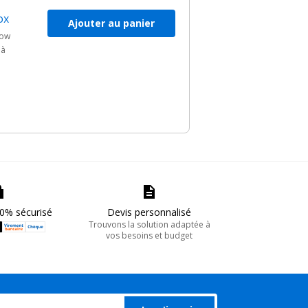
ox
Ajouter au panier
aow
 à
0% sécurisé
Devis personnalisé
Trouvons la solution adaptée à
vos besoins et budget