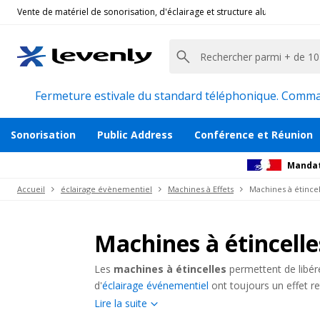
Vente de matériel de sonorisation, d'éclairage et structure alu pour l'évèn
Fermeture estivale du standard téléphonique. Command
Sonorisation
Public Address
Conférence et Réunion
Mandat
Accueil
éclairage évènementiel
Machines à Effets
Machines à étincel
Machines à étincelle
Les
machines à étincelles
permettent de libére
d'
éclairage événementiel
ont toujours un effet re
environnants et ne produisent pas de chaleur. El
Lire la suite
mariages, événements professionnels ou privés, 