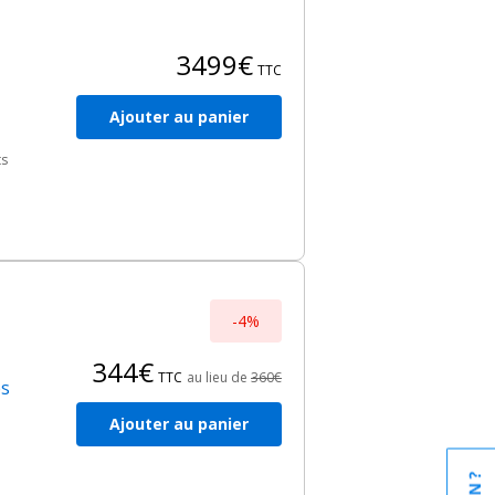
3499€
TTC
Ajouter au panier
ts
-4%
344€
TTC
au lieu de
360€
es
Ajouter au panier