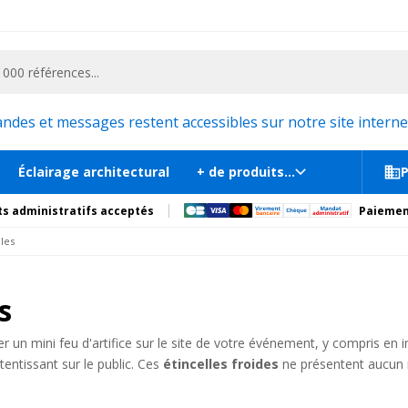
ementiel et la communication, stand exposition, scène, podium et estrade, etc. 
es et messages restent accessibles sur notre site internet
Éclairage architectural
+ de produits...
P
s administratifs acceptés
Paiemen
les
s
r un mini feu d'artifice sur le site de votre événement, y compris en 
tentissant sur le public. Ces
étincelles froides
ne présentent aucun 
les sont adaptées à tous types d'événements : réceptions, conférence
etc.