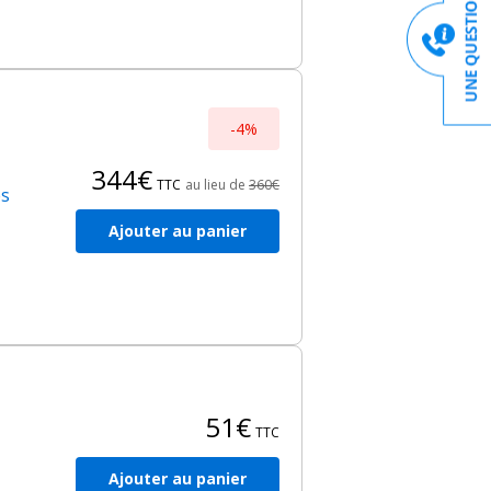
-4%
344€
TTC
au lieu de
360€
es
Ajouter au panier
51€
TTC
Ajouter au panier