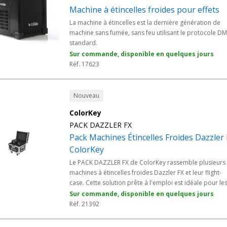
Machine à étincelles froides pour effets
La machine à étincelles est la dernière génération de
machine sans fumée, sans feu utilisant le protocole D
standard.
Sur commande, disponible en quelques jours
Réf. 17623
Nouveau
ColorKey
PACK DAZZLER FX
Pack Machines Étincelles Froides Dazzler 
ColorKey
Le PACK DAZZLER FX de ColorKey rassemble plusieurs
machines à étincelles froides Dazzler FX et leur flight-
case. Cette solution prête à l'emploi est idéale pour le
prestataires événementiels, animateurs et organisateu
Sur commande, disponible en quelques jours
de mariages cherchant un effet spectaculaire sans ris
Réf. 21392
pyrotechnique. Les étincelles froides montent jusqu'à 
m sans flamme ni chaleur dangereuse.