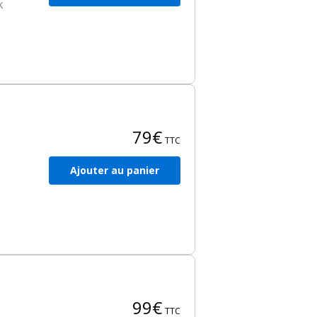
K
éal
79€
TTC
.
Ajouter au panier
99€
TTC