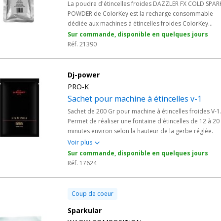
La poudre d'étincelles froides DAZZLER FX COLD SPAR
POWDER de ColorKey est la recharge consommable
dédiée aux machines à étincelles froides ColorKey
Dazzler FX. Un sac de 200g produit environ 15 minutes
Sur commande, disponible en quelques jours
d'effet pour des étincelles jusqu'à 4,5 m de hauteur. Id
Réf. 21390
pour mariages, événements scéniques et animations
professionnelles sans risque pyrotechnique.
Dj-power
PRO-K
Sachet pour machine à étincelles v-1
Sachet de 200 Gr pour machine à étincelles froides V-1
Permet de réaliser une fontaine d'étincelles de 12 à 20
minutes environ selon la hauteur de la gerbe réglée.
Voir plus
Sur commande, disponible en quelques jours
Réf. 17624
Coup de coeur
Sparkular