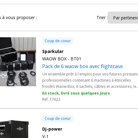
e d'une fontaine à étincelle. Elles se contrôlent en DMX ou en manuel
s
à vous proposer :
Trier :
fois originale et mémorable pour tous publics !
es
machines à étincelles froides
et
machines à étincelle froide
Coup de coeur
Sparkular
WAOW BOX - BT01
Pack de 6 waow box avec flightcase
Un ensemble prêt à l'emploi pour vos futures prestati
professionnelles contenant 6 machines à étincelles
froides Waow Box, 6 sachets, câbles et accessoires, le
tout en flightcase pour être facilement transportable e
En stock, livré sous quelques jours
protéger pour leurs stockages.
Réf. 17622
Coup de coeur
Dj-power
V-1