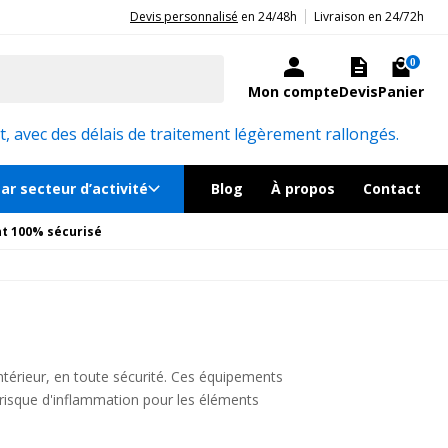
|
20ans d'expérience aux côtés des professionnels et acteurs publics.
Devis personnalisé
en 24/48h
Livraison en 24/72h
0
Mon compte
Devis
Panier
, avec des délais de traitement légèrement rallongés.
ar secteur d’activité
Blog
À propos
Contact
t 100% sécurisé
intérieur, en toute sécurité. Ces équipements
risque d'inflammation pour les éléments
s, présentations, spectacles de magicien,