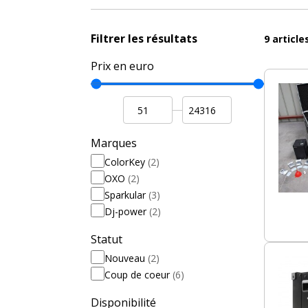
Ces
machines à effet
rechargeables jouent le rôl
Filtrer les résultats
9
article
5m de haut, elles fournissent une animation à la 
Prix en euro
Retrouvez ici les meilleurs modèles, y compris d
en avant-première sur Levenly !
Marques
ColorKey
(2)
OXO
(2)
Sparkular
(3)
Dj-power
(2)
Statut
Nouveau
(2)
Coup de coeur
(6)
Disponibilité