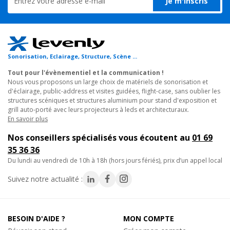
Je m'inscris
- ANTARI a conçu cette machine à mousse avec une taille plus
petite qui est adapté pour les petits effets de scène et des fêtes.
Comme un nombre croissant de personnes préfèrent célébrer
leurs fêtes à la maison, celle-ci répondra tout à fait à leurs
Sonorisation, Eclairage, Structure, Scène ...
attentes.
Tout pour l'évènementiel et la communication !
Nous vous proposons un large choix de matériels de sonorisation et
Caractéristiques techniques :
d'éclairage, public-address et visites guidées, flight-case, sans oublier les
- Capacité du réservoir : 5 Litres
structures scéniques et structures aluminium pour stand d'exposition et
grill auto-porté avec leurs projecteurs à leds et architecturaux.
- Sortie : 320 ml / min
En savoir plus
- Support : inclus
- Puissance : 230V C.A., 50 Hz
Nos conseillers spécialisés vous écoutent au
01 69
- Consommation électrique : 600W
35 36 36
- Dimensions (L x l x h) : 600 x 260 x 221 mm
du lundi au vendredi de 10h à 18h (hors jours fériés), prix d’un appel local
- Poids : 12 kg
Suivez notre actualité :
BESOIN D'AIDE ?
MON COMPTE