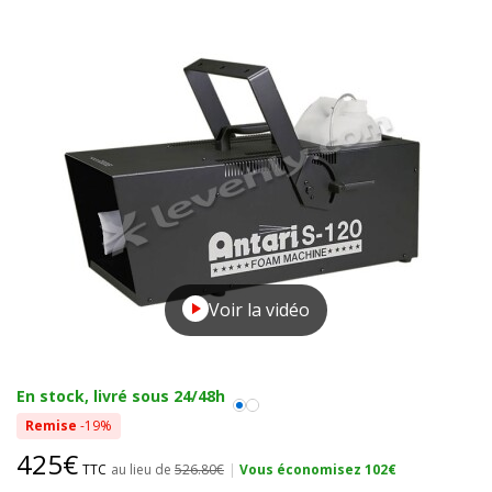
Voir la vidéo
En stock, livré sous 24/48h
Remise
-19%
425€
TTC
au lieu de
526.80€
|
Vous économisez 102€