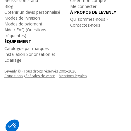
Réussir son stand
Créer mon compte
Blog
Me connecter
Obtenir un devis personnalisé
À PROPOS DE LEVENLY
Modes de livraison
Qui sommes-nous ?
Modes de paiement
Contactez-nous
Aide / FAQ (Questions
fréquentes)
ÉQUIPEMENT
Catalogue par marques
Installation Sonorisation et
Eclairage
Levenly © • Tous droits réservés 2005-2026
Conditions générales de vente
Mentions légales
Antari
|
S-120
Petite machine à mousse 320ml/min
425€
TTC
au lieu de
526.80€
Ajouter au panier