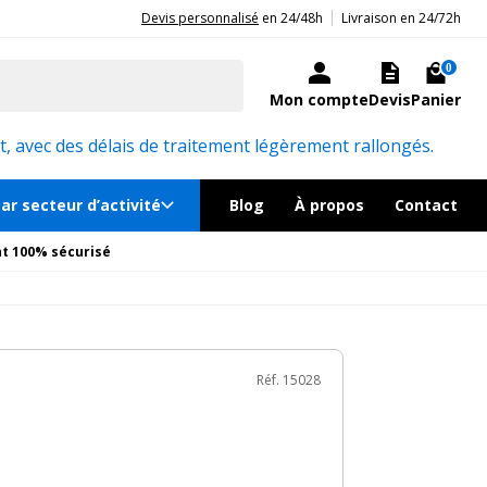
|
20ans d'expérience aux côtés des professionnels et acteurs publics.
Devis personnalisé
en 24/48h
Livraison en 24/72h
Nous contacter
Sur commande
0
Mon compte
Devis
Panier
Réf. 15028
, avec des délais de traitement légèrement rallongés.
ar secteur d’activité
Blog
À propos
Contact
t 100% sécurisé
Réf. 15028