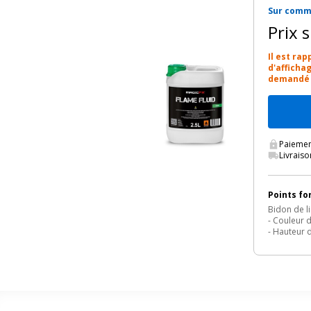
Sur com
Prix 
Il est ra
d'afficha
demandé p
Paiemen
Livrais
Points fo
Bidon de l
- Couleur 
- Hauteur 