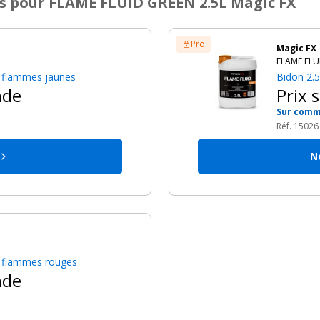
s
pour FLAME FLUID GREEN 2.5L Magic FX
Pro
Magic FX
FLAME FLU
ur flammes jaunes
Bidon 2.5
nde
Prix 
Sur com
Réf. 15026
N
ur flammes rouges
nde