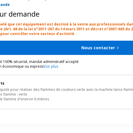
mande
sur demande
ppelé que cet équipement est destiné à la vente aux professionnels dan
ge (Art. 68 de la loi n°2011-267 du 14 mars 2011 et décret n°2007-665 du 
our contrôler votre secteur d'activité.
Nous contacter
t 100% sécurisé, mandat administratif accepté
on économique ou express
Voir plus
rts
iquide pour réaliser des flammes de couleurs verte avec la machine lance f
de flamme : verte
de flamme d'environ 6 mètres