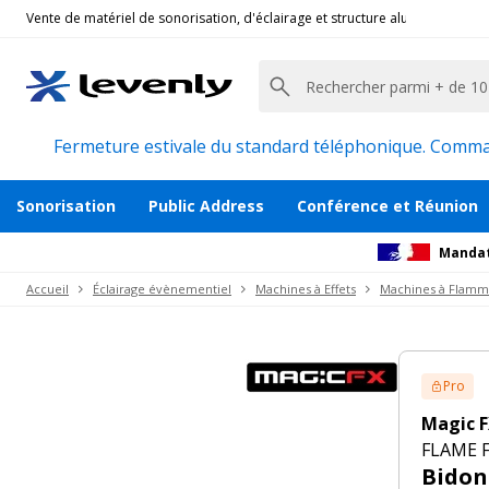
Vente de matériel de sonorisation, d'éclairage et structure alu pour l'évèn
Magic FX
|
FLAME FLUID GREEN 2.5L
Bidon 2.5l de liquide pour flammes vertes
Description
Accessoires et pièces détachées
Avi
Fermeture estivale du standard téléphonique. Command
Sonorisation
Public Address
Conférence et Réunion
Mandat
Accueil
Éclairage évènementiel
Machines à Effets
Machines à Flamm
Pro
Magic 
FLAME F
Bidon