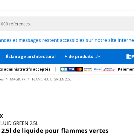
ementiel et la communication, stand exposition, scène, podium et estrade, etc. 
s
es et messages restent accessibles sur notre site internet
Éclairage architectural
+ de produits...
P
s administratifs acceptés
Paiemen
es
MAGIC FX
FLAME FLUID GREEN 2.5L
FX
LUID GREEN 2.5L
 2.5l de liquide pour flammes vertes