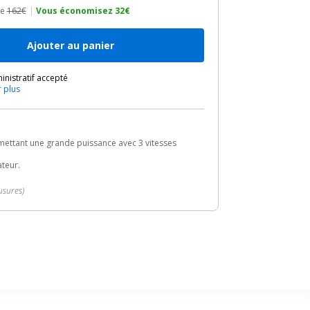
de
162€
|
Vous économisez 32€
Ajouter au panier
nistratif accepté
r plus
rmettant une grande puissance avec 3 vitesses
ateur.
usures)