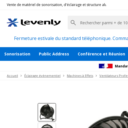
Vente de matériel de sonorisation, d'éclairage et structure alu pour l'évèn
Showtec
|
SF-125, Ventillateur profesionnel
Ventilateur axial puissant 3 vitesses 270
Description
Avis
Documents
Recommanda
Fermeture estivale du standard téléphonique. Command
Sonorisation
Public Address
Conférence et Réunion
Mandat
Accueil
Éclairage évènementiel
Machines à Effets
Ventilateurs Profe