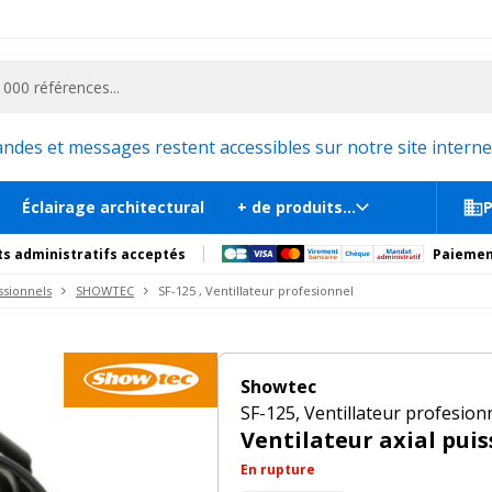
ementiel et la communication, stand exposition, scène, podium et estrade, etc. 
13
w
tions
Produits complémentaires
es et messages restent accessibles sur notre site internet
Éclairage architectural
+ de produits...
P
s administratifs acceptés
Paiemen
ssionnels
SHOWTEC
SF-125 , Ventillateur profesionnel
Showtec
SF-125, Ventillateur profesion
Ventilateur axial puis
En rupture