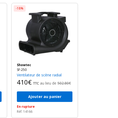
-18%
Showtec
SF-250
Ventilateur de scène radial
410€
au lieu de
502.80€
TTC
Ajouter au panier
En rupture
Réf. 14166