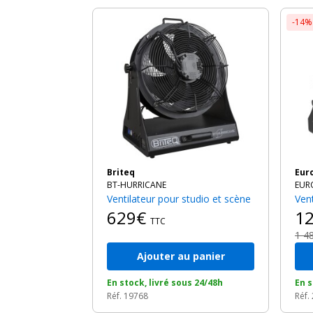
-14%
Briteq
Eu
BT-HURRICANE
EUR
Ventilateur pour studio et scène
Ve
629€
1
TTC
1 4
Ajouter au panier
En stock, livré sous 24/48h
En s
Réf. 19768
Réf.