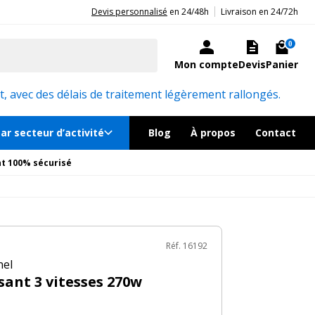
|
20ans d'expérience aux côtés des professionnels et acteurs publics.
Devis personnalisé
en 24/48h
Livraison en 24/72h
0€
TTC
au lieu de
162€
Ajouter au panier
En rupture
0
Mon compte
Devis
Panier
Réf. 16192
, avec des délais de traitement légèrement rallongés.
ar secteur d’activité
Blog
À propos
Contact
t 100% sécurisé
Réf. 16192
nel
sant 3 vitesses 270w