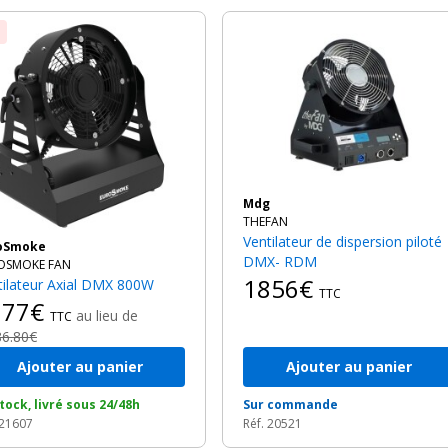
Mdg
THEFAN
Ventilateur de dispersion piloté
roSmoke
DMX- RDM
OSMOKE FAN
1856€
ntilateur Axial DMX 800W
TTC
277€
au lieu de
TTC
86.80€
Ajouter au panier
Ajouter au panier
tock, livré sous 24/48h
Sur commande
 21607
Réf. 20521