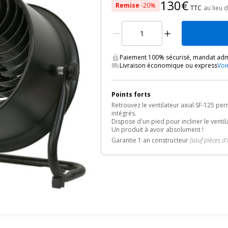
130€
Remise
-20%
TTC
au lieu 
Paiement 100% sécurisé, mandat admi
Livraison économique ou express
Voi
Points forts
Retrouvez le ventilateur axial SF-125 pe
intégrés.
Dispose d'un pied pour incliner le ventil
Un produit à avoir absolument !
Garantie 1 an constructeur
(sauf pièces d'