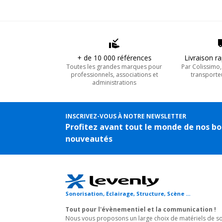
+ de 10 000 références
Livraison r
Toutes les grandes marques pour
Par Colissimo
professionnels, associations et
transporte
administrations
INSCRIVEZ-VOUS À NOTRE NEWSLETTER
Profitez avant tout le monde de nos bo
nouveautés
Sonorisation, Eclairage, Structure, Scène ...
Tout pour l'évènementiel et la communication !
Nous vous proposons un large choix de matériels de son