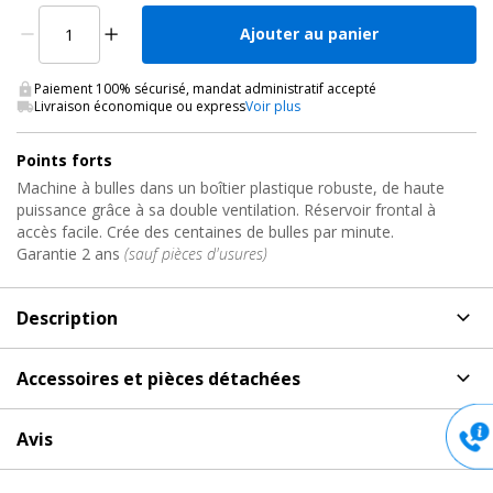
Ajouter au panier
Paiement 100% sécurisé, mandat administratif accepté
Livraison économique ou express
Voir plus
Points forts
Machine à bulles dans un boîtier plastique robuste, de haute
puissance grâce à sa double ventilation. Réservoir frontal à
accès facile. Crée des centaines de bulles par minute.
Garantie 2 ans
(sauf pièces d'usures)
Description
Description
de Machine à effets, BUBBLETRON XL ADJ
Accessoires et pièces détachées
Machine à bulles dans un boîtier plastique robuste, de haute
Accessoires et pièces détachées
pour Machine à effets,
puissance grâce à sa double ventilation. Réservoir frontal à
Avis
BUBBLETRON XL ADJ
accès facile.
Aucun avis pour BUBBLETRON XL, Machine à effets ADJ