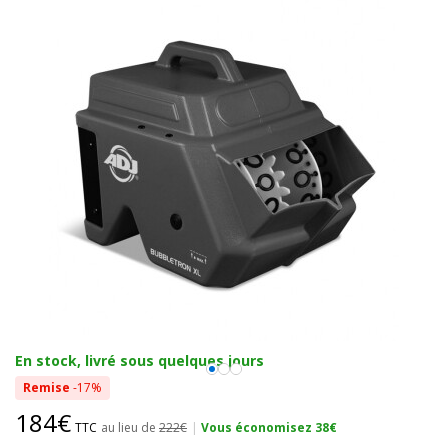
En stock, livré sous quelques jours
Remise
-17%
184€
TTC
au lieu de
222€
|
Vous économisez 38€