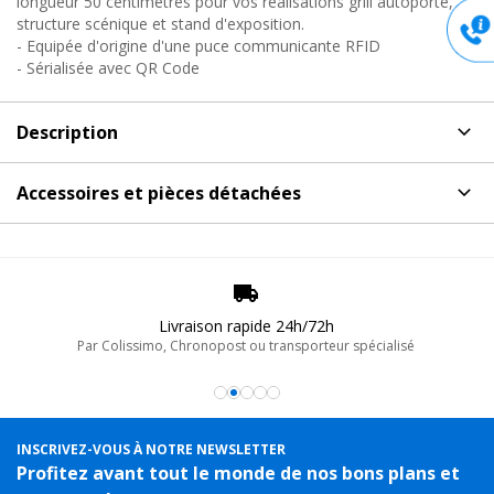
longueur 50 centimètres pour vos réalisations grill autoporté,
structure scénique et stand d'exposition.
- Equipée d'origine d'une puce communicante RFID
- Sérialisée avec QR Code
Description
Description
de Structure aluminium renforcée, M39S-L050
Accessoires et pièces détachées
Sixty82
Accessoires et pièces détachées
pour Structure
Structure renforcée porteuse carrée en aluminium pour vos
aluminium renforcée, M39S-L050 Sixty82
réalisations grill autoporté, structure scénique et stand
d'exposition.
-8%
Sixty82
Livraison rapide 24h/72h
M29S-KIT, Assemblage structure alu carré
Par Colissimo, Chronopost ou transporteur spécialisé
- Structure alu carré robuste
Kit de jonctions structure série m29s/m39s
- Puce RFID et code QR pour faciliter la logistique
49.50€
Remise
-8%
- Poutre maniable au montage facile pour les stands foire et
TTC
exposition
En stock, livré sous 24/48h
INSCRIVEZ-VOUS À NOTRE NEWSLETTER
Réf. 17490
Profitez avant tout le monde de nos bons plans et
La puce RFID et le code QR, pour des éléments de structure