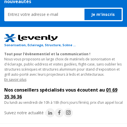
nouveautés
Ajouter au panier
intelligents
Je m'inscris
L'innovation majeure de cette poutre M39S-L050 se retrouve
Sixty82
chez tous les éléments de chez Sixty82 : elle est
équipée d'une
M29 - LIFTING BRACKET
puce RFID
. Elle permet la traçabilité de chaque élément, par
Support de levage structure de section 290
scan automatisé. Les avantages sont nombreux, notamment
Sonorisation, Eclairage, Structure, Scène ...
249€
pour les compagnies de location ou les entreprises qui gèrent
TTC
Tout pour l'évènementiel et la communication !
un important volume de stock.
En stock, livré sous quelques jours
Nous vous proposons un large choix de matériels de sonorisation et
Réf. 17574
d'éclairage, public-address et visites guidées, flight-case, sans oublier les
Chaque élément de la gamme M39S de Sixty82 est également
structures scéniques et structures aluminium pour stand d'exposition et
Ajouter au panier
équipé d'un
code QR
visible à même la structure. Il permet
grill auto-porté avec leurs projecteurs à leds et architecturaux.
En savoir plus
d'accéder aux manuels d'utilisation et aux
certificats de
sécurité TUV Nord
via une appli pour smartphone. Le code QR
Nos conseillers spécialisés vous écoutent au
01 69
facilite les processus de montage et de vérification de sécurité
35 36 36
par les bureaux de contrôle.
du lundi au vendredi de 10h à 18h (hors jours fériés), prix d’un appel local
Suivez notre actualité :
- Equipée d'origine d'une puce communicante RFID
- Sérialisée avec QR Code
- Manchonnage conique