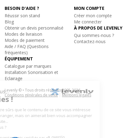
- Certifiée CE / TUV
BESOIN D'AIDE ?
MON COMPTE
- Assemblage facile
Réussir son stand
Créer mon compte
Blog
Me connecter
Caractéristiques techniques :
Obtenir un devis personnalisé
À PROPOS DE LEVENLY
Modes de livraison
- RFID Ready
Qui sommes-nous ?
Modes de paiement
Contactez-nous
- Section de la structure aluminium : 390mm
Aide / FAQ (Questions
- Section : 387 x 342mm
fréquentes)
- Structure en alliage d'aluminium EN AW 6082-T6
ÉQUIPEMENT
- Tube Porteur : 48,3 x 3mm
Catalogue par marques
- Assemblage par manchon à goupille conique et clavette
Installation Sonorisation et
- Système de jonction : Modèle M
Eclairage
- Longueur : 50cm
Levenly © • Tous droits réservés 2005-2026
- Poids : 6,9Kg/m
Conditions générales de vente
Mentions légales
Sixty82
|
M39S-L050
Poutre de structure alu carré 50cm