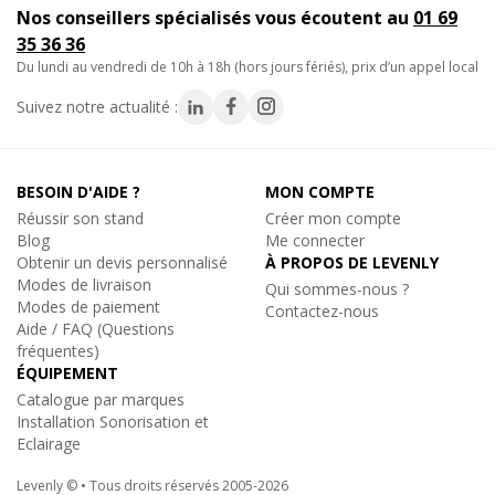
Nos conseillers spécialisés vous écoutent au
01 69
• Gestion intelligente de l'EDID pour diverses applications et
35 36 36
réglages personnalisés.
du lundi au vendredi de 10h à 18h (hors jours fériés), prix d’un appel local
- Supporte HDMI 2.0 et résolution vidéo jusqu'à 4K@60Hz
Suivez notre actualité :
4:4:4:4 8 bit 1080P et 3D -HDMI 2.0, HDCP 2.2, 18G, 4K/60
4:4:4:4, HDR
BESOIN D'AIDE ?
MON COMPTE
- Contrôle TCP/IP (GUI)
Réussir son stand
Créer mon compte
- Commutation automatique
Blog
Me connecter
- Commande CEC pour le volume d'affichage et ON/O FF.
Obtenir un devis personnalisé
À PROPOS DE LEVENLY
- Contrôlable via RS232 et IR.
Modes de livraison
Qui sommes-nous ?
- La résolution VGA peut être sélectionnée sur le panneau avant.
Modes de paiement
Contactez-nous
- Audio analogique optique et symétrique pour l'intégration
Aide / FAQ (Questions
fréquentes)
audio.
ÉQUIPEMENT
- Gestion intelligente de l'EDID pour diverses applications et
Catalogue par marques
réglages personnalisés.
Installation Sonorisation et
- Contrôle CCE & gestion EDID
Eclairage
- Commutation automatique par détection TMDS
Levenly © • Tous droits réservés 2005-2026