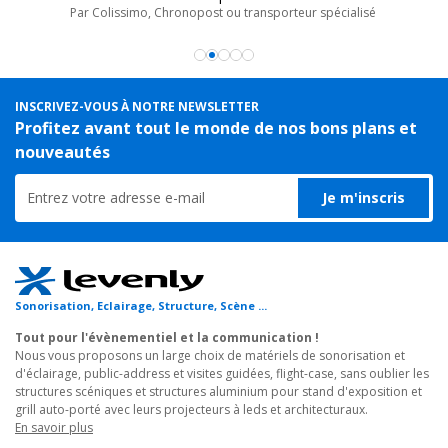
intelligent intégré qui peut être sélectionné par le commutateur
Par Colissimo, Chronopost ou transporteur spécialisé
DIP 4 broches sur le panneau arrière.
Le sélecteur prend en charge l'audio stéréo et multicanal sur les
entrées HDMI.
INSCRIVEZ-VOUS À NOTRE NEWSLETTER
En plus de l'audio intégré dans la sortie HDMI, l'audio est
Profitez avant tout le monde de nos bons plans et
simultanément intégré à une sortie audio numérique optique et
nouveautés
à une sortie audio analogique équilibrée.
Je m'inscris
• Supporte HDMI 2.0 et résolution vidéo jusqu'à 4K@60Hz
4:4:4:4 8 bit 1080P et 3D
• Haute bande passante de 18 Gbits/s et prend en charge HDR
10.
• Compatible HDCP 2.2.
Sonorisation, Eclairage, Structure, Scène ...
• Commutation automatique
Tout pour l'évènementiel et la communication !
• Commande CEC pour le volume d'affichage et ON/O FF.
Nous vous proposons un large choix de matériels de sonorisation et
d'éclairage, public-address et visites guidées, flight-case, sans oublier les
• Contrôlable via RS232 et IR.
structures scéniques et structures aluminium pour stand d'exposition et
• La résolution VGA peut être sélectionnée sur le panneau avant.
grill auto-porté avec leurs projecteurs à leds et architecturaux.
• Audio analogique optique et symétrique pour l'intégration
En savoir plus
audio.