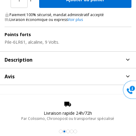
Paiement 100% sécurisé, mandat administratif accepté
Livraison économique ou express
Voir plus
Points forts
Pile-6LR61, alcaline, 9 Volts.
Description
Description
de Piles électrique, PILE-6LR61 Levenly
Avis
Pile alcaline :
Aucun avis pour PILE-6LR61, Piles électrique Levenly
- Type : Alcaline
- Voltage : 9V
- Référence : 6LR61
Poster un avis
- Conditionnement : 1 blister contenant 1 pile
Livraison rapide 24h/72h
Par Colissimo, Chronopost ou transporteur spécialisé