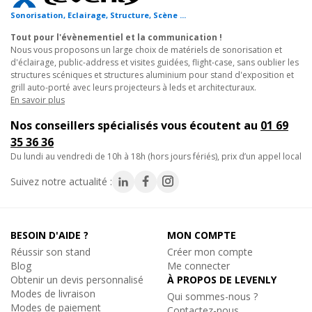
- Protège des chocs et vibrations
Sonorisation, Eclairage, Structure, Scène ...
- Température nominale minimum : -23°C
Tout pour l'évènementiel et la communication !
- Température nominale maximum : +99ºC
Nous vous proposons un large choix de matériels de sonorisation et
d'éclairage, public-address et visites guidées, flight-case, sans oublier les
- Flottabilité : flotte dans l'eau salée avec une charge de 2,3kg
structures scéniques et structures aluminium pour stand d'exposition et
- Couleur : noir
grill auto-porté avec leurs projecteurs à leds et architecturaux.
- Homologation IP67
En savoir plus
- Profondeur du couvercle : 1,3cm
Nos conseillers spécialisés vous écoutent au
01 69
- Profondeur de la valise : 6,5cm
35 36 36
- Dimensions intérieures : 18,7 x 12,4 x 7,8cm
du lundi au vendredi de 10h à 18h (hors jours fériés), prix d’un appel local
- Dimensions extérieures : 20,9 x 16,6 x 9cm
- Livrée avec mousse pré-découpée
Suivez notre actualité :
Cette Pelicase est livrée de série avec :
- La mousse intérieure prédécoupée
BESOIN D'AIDE ?
MON COMPTE
- Système cadenassable
Réussir son stand
Créer mon compte
- Valve de dépressurisation
Blog
Me connecter
- Fermeture en ABS avec mécanisme d'ouverture maniable
Obtenir un devis personnalisé
À PROPOS DE LEVENLY
- Joint d'étanchéité en Néoprène
Modes de livraison
Qui sommes-nous ?
- Axes de charnières en acier inoxydable
Modes de paiement
Contactez-nous