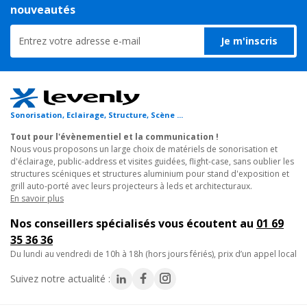
nouveautés
avec 120mW rouge CW, 50mW vert CW et 300mW bleu pour
des jeux de lumière discothèque avec cette lumière laser soirée.
Je m'inscris
Varier les ambiances jusqu'à les accorder au rythme de la
musique !
Le SPYDER-RGB LASER est la lumière laser soirée par
excellence. Conçue pour métamorphoser tout espace en un
Sonorisation, Eclairage, Structure, Scène ...
spectacle visuel captivant. Avec ce laser d'animations, imaginez
Tout pour l'évènementiel et la communication !
une soirée d'entreprise où les murs s'animent de motifs
Nous vous proposons un large choix de matériels de sonorisation et
géométriques changeants, créant une ambiance futuriste avec
d'éclairage, public-address et visites guidées, flight-case, sans oublier les
ses jeux de lumière professionnels. Une fête d'anniversaire où
structures scéniques et structures aluminium pour stand d'exposition et
grill auto-porté avec leurs projecteurs à leds et architecturaux.
les faisceaux du laser multicolore dansent au rythme de la
En savoir plus
musique. Dans un bar lounge, cet éclairage événementiel peut
créer une atmosphère feutrée avec des motifs évoluant
Nos conseillers spécialisés vous écoutent au
01 69
lentement pour accompagner les conversations.
35 36 36
du lundi au vendredi de 10h à 18h (hors jours fériés), prix d’un appel local
Ce laser d'animations est un concentré de technologie au
Suivez notre actualité :
service de la créativité notamment pour de l'éclairage
événementiel. Pour un DJ mobile, cette solution d'éclairage pour