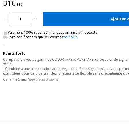
31€
TTC
Ajouter 
Paiement 100% sécurisé, mandat administratif accepté
Livraison économique ou express
Voir plus
Points forts
Compatible avec les gammes COLORTAPE et PURETAPE, ce booster de signal 
série.
- Combiné à une alimentation adaptée, il amplifie le signal reçu et vous per
contrôleur pour de plus grandes longueurs de flexible sans discontinuité ou 
Garantie 5 ans
(sauf pièces d'usures)