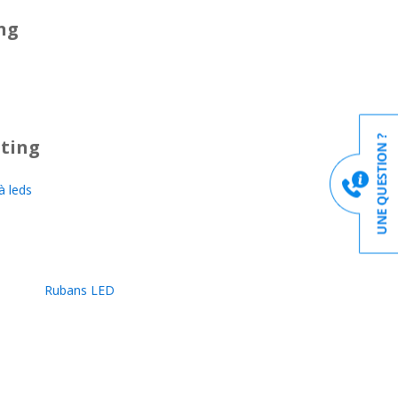
ng
ting
 leds
Rubans LED