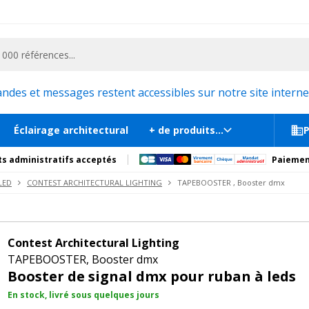
ementiel et la communication, stand exposition, scène, podium et estrade, etc. 
, Booster dmx
En stock, liv
tions
Produits complémentaires
es et messages restent accessibles sur notre site internet
Éclairage architectural
+ de produits...
P
s administratifs acceptés
Paiemen
LED
CONTEST ARCHITECTURAL LIGHTING
TAPEBOOSTER , Booster dmx
Contest Architectural Lighting
TAPEBOOSTER, Booster dmx
Booster de signal dmx pour ruban à leds
En stock, livré sous quelques jours