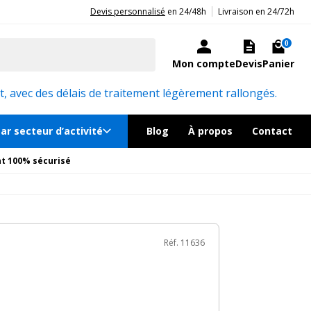
|
20ans d'expérience aux côtés des professionnels et acteurs publics.
Devis personnalisé
en 24/48h
Livraison en 24/72h
31€
TTC
Ajouter au panier
ré sous quelques jours
0
Mon compte
Devis
Panier
Réf. 11636
, avec des délais de traitement légèrement rallongés.
ar secteur d’activité
Blog
À propos
Contact
t 100% sécurisé
Réf. 11636