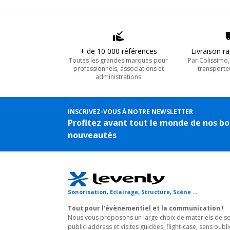
+ de 10 000 références
Livraison r
Toutes les grandes marques pour
Par Colissimo
professionnels, associations et
transporte
administrations
INSCRIVEZ-VOUS À NOTRE NEWSLETTER
Profitez avant tout le monde de nos bo
nouveautés
Sonorisation, Eclairage, Structure, Scène ...
Tout pour l'évènementiel et la communication !
Nous vous proposons un large choix de matériels de son
public-address et visites guidées, flight-case, sans oubli