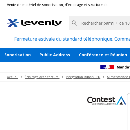
Vente de matériel de sonorisation, d'éclairage et structure alu pour l'évèn
Contest Architectural Lighting
|
TAPEBOOSTER
Booster de signal dmx pour ruban à leds
Description
Avis
Documents
Recommanda
Fermeture estivale du standard téléphonique. Command
Sonorisation
Public Address
Conférence et Réunion
Mandat
Accueil
Éclairage architectural
Intégration Ruban LED
Alimentations 