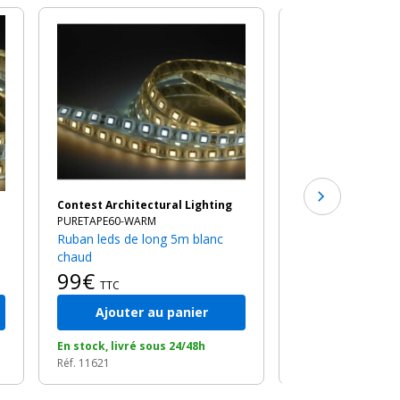
Contest Architect
TAPEDIMMER
Dimmer pour rub
46€
TTC
Contest Architectural Lighting
PURETAPE60-WARM
Ruban leds de long 5m blanc
chaud
99€
TTC
Ajouter au panier
Ajouter a
En stock, livré sous 24/48h
En stock, livré so
Réf. 11621
Réf. 11637