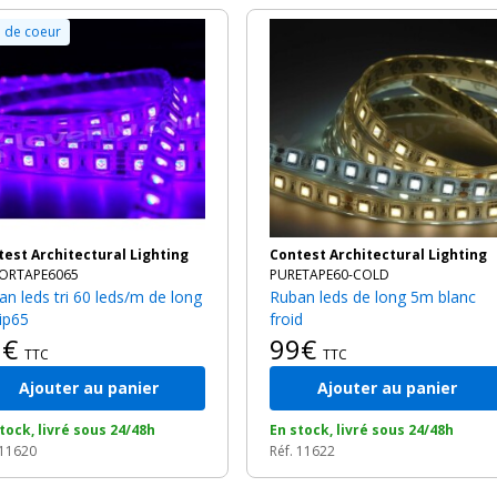
 de coeur
ntest Architectural Lighting
Contest Architectural Lighting
ORTAPE6065
PURETAPE60-COLD
Ruban leds de long 5m blanc
ip65
froid
9€
99€
TTC
TTC
Ajouter au panier
Ajouter au panier
tock, livré sous 24/48h
En stock, livré sous 24/48h
 11620
Réf. 11622