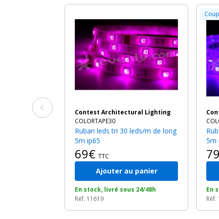
Coup
Contest Architectural Lighting
Co
COLORTAPE30
COL
Ruban leds tri 30 leds/m de long
Ruban leds tri 60 leds/m de long
5m ip65
5m 
69€
7
TTC
Ajouter au panier
En stock, livré sous 24/48h
En s
Réf. 11619
Réf.