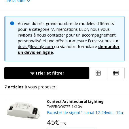
Lire la suite
leds. Ils vous permettront de créer une installation sur mesure
en alimentation led 24W, 220v et plus, RGB... Notre catalogue
recouvre toutes les puissances de boîtiers d'alimentation, quelle
Au vue du très grand nombre de modèles différents
que soit votre installation : section courte, grandes longueurs,
pour la catégorie “Alimentations LED”, nous vous
plusieurs rubans montés en série...
invitons à nous contacter pour un accompagnement
personnalisé et une offre sur-mesure.Ecrivez-nous sur
Levenly vous propose toute une gamme de solutions
devis@levenly.com
ou via notre formulaire
demander
un devis en ligne
.
techniques pour alimenter vos leds et créer des éclairages
uniques, en intérieur comme en extérieur. Cette page inclut des
alimentations pour rubans leds dimmables
avec un
dimmer ou graduateur pour varier l'intensité à la main. Les
Trier et filtrer
boosters vous permettront d'augmenter le nombre et la
longueur des rubans. Retrouvez aussi les alimentations
7
articles
à vous proposer :
stabilisées, les câbles et contrôleurs à télécommande pour
garantir que vos rubans leds brillent de mille feux.
Contest Architectural Lighting
TAPEBOOSTER-1X10A
Booster de signal 1 canal 12-24vdc - 10a
45€
TTC