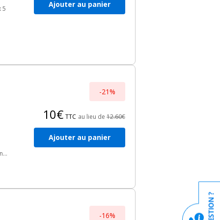
Ajouter au panier
x 5
-21%
10€
TTC
au lieu de
12.60€
Ajouter au panier
 ne
e
es
-16%