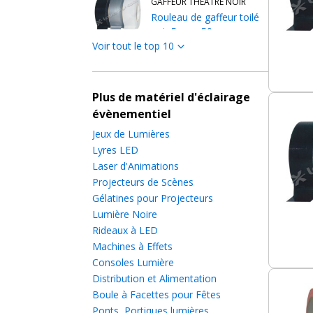
GAFFEUR THÉÂTRE NOIR
Rouleau de gaffeur toilé
noir 5cm x 50m
Voir tout le top 10
GAFFEUR THÉÂTRE GRIS
Rouleau de gaffeur toilé
Plus de matériel d'éclairage
gris 5cm x 50m
évènementiel
Jeux de Lumières
Lyres LED
GAFFEUR ROUGE 38MM
Laser d'Animations
Rouleau de gaffeur rouge
3.8cm x 50m
Projecteurs de Scènes
Gélatines pour Projecteurs
Lumière Noire
GAFFEUR THÉÂTRE GRIS
Rideaux à LED
50MM
Machines à Effets
Rouleau de gaffeur toilé
Consoles Lumière
gris 5cm x 50m
Distribution et Alimentation
Boule à Facettes pour Fêtes
GAFFEUR THÉÂTRE NOIR
Ponts, Portiques lumières