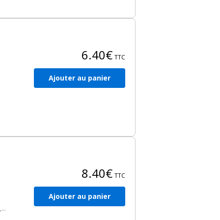
te,
des
6.40€
 en
TTC
Ajouter au panier
8.40€
TTC
Ajouter au panier
,
e