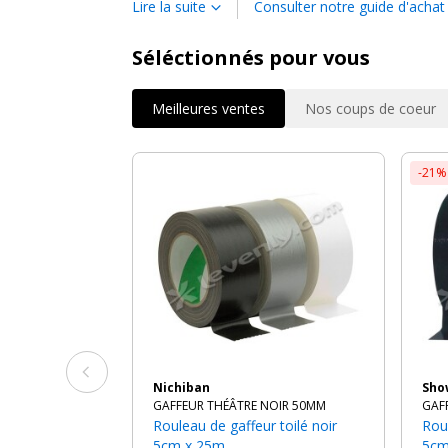
Lire la suite
Consulter notre guide d'achat
Pas chers, nos
rouleaux de gaffeur de couleu
terminée, et ne laissent pas de marque sur la s
Séléctionnés pour vous
scénique, du théâtre, du spectacle, de l'audiovisue
Meilleures ventes
Nos coups de coeur
-21%
Nichiban
Sh
GAFFEUR THÉÂTRE NOIR 50MM
GAF
Rouleau de gaffeur toilé noir
Rouleau de gaffeur toilé blanc
5cm x 25m
5cm