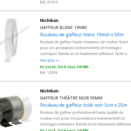
qualité supérieure garantit une fixation solide et discrè
Réf. 01919
tout en étant facile à utiliser et à retirer. Parfait pour
sécuriser les câbles, marquer les scènes, ou effectuer 
réparations d'urgence, il est le compagnon idéal pour
Nichiban
des événements réussis et sans souci. - Rouleau de
GAFFEUR BLANC 19MM
gaffeur de couleur noir - Rouleau de 50 m x 5 cm - Noir
Rouleau de gaffeur blanc 19mm x 50m
coton extrudé
Rouleau de gaffeur haute résistance de couleur blanc
pour vos prestations évènementiels et montages
scéniques. Bande en lin hautement adhésive, facile à
découper et ne laissant aucun résidus. - Conçue
Voir plus
spécialement pour une utilisation professionnell…
En stock, livré sous 24/48h
Réf. 12978
Nichiban
GAFFEUR THÉÂTRE NOIR 50MM
Rouleau de gaffeur toilé noir 5cm x 25m
Rouleau de gaffeur professionnel haute qualité de
couleur noir pour vos prestations évènementiels et
montages scéniques. Bande en lin hautement adhésive
facile à découper et ne laissant aucun résidus. - Conçu
En stock, livré sous 24/48h