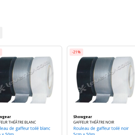
r
présentent l'avantage d'être simples d'utilisation : ils sont aussi facil
urface recouverte. Les gaffeurs sont recommandés pour tous les techn
l, des concerts, des festivals, des foires et salons...
-21%
owgear
Showgear
FEUR THÉÂTRE BLANC
GAFFEUR THÉÂTRE NOIR
Rouleau de gaffeur toilé noir
 x 50m
5cm x 50m