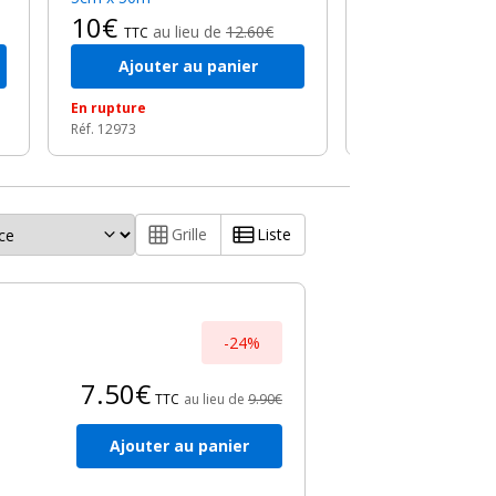
10€
au lieu de
12.60€
TTC
Ajouter au panier
Ajouter a
En rupture
En stock, livré so
Réf. 12973
Réf. 12993
Grille
Liste
-24%
7.50€
TTC
au lieu de
9.90€
Ajouter au panier