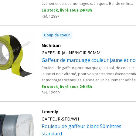
évènementiels et montages scéniques. Bande en lin
hautement adhésive, facile à découper et ne laissant
En stock, livré sous 24/48h
aucun résidus. - Conçue spécialement pour une utilisat
Réf. 12997
professionnelle. - Rouleau de 33 mètres x 50mm
Coup de coeur
Nichiban
GAFFEUR JAUNE/NOIR 50MM
Gaffeur de marquage couleur jaune et no
Rouleau de gaffeur pour marquage au sol, de couleur
jaune et noir alterné, pour vos prestations évènementi
et montages scéniques. Bande en lin hautement adhési
facile à découper et ne laissant aucun résidus. - Conçu
En stock, livré sous 24/48h
spécialement pour une utilisation professionnelle. -
Réf. 12999
Rouleau de 33 mètres x 50mm
Levenly
GAFFEUR-STD/WH
Rouleau de gaffeur blanc 50mètres
standard