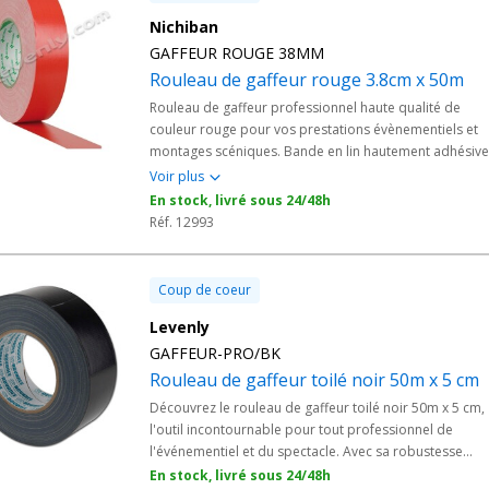
Nichiban
GAFFEUR ROUGE 38MM
Rouleau de gaffeur rouge 3.8cm x 50m
Rouleau de gaffeur professionnel haute qualité de
couleur rouge pour vos prestations évènementiels et
montages scéniques. Bande en lin hautement adhésive
facile à découper et ne laissant aucun résidus. - Conçu
Voir plus
spécialement pour une utilisation pro…
En stock, livré sous 24/48h
Réf. 12993
Coup de coeur
Levenly
GAFFEUR-PRO/BK
Rouleau de gaffeur toilé noir 50m x 5 cm
Découvrez le rouleau de gaffeur toilé noir 50m x 5 cm,
l'outil incontournable pour tout professionnel de
l'événementiel et du spectacle. Avec sa robustesse
exceptionnelle et sa polyvalence, ce ruban adhésif de
En stock, livré sous 24/48h