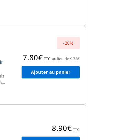
ion
-20%
7.80€
TTC
au lieu de
9.78€
ir
Ajouter au panier
els
ve,
e
8.90€
TTC