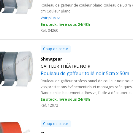
Rouleau de gaffeur de couleur blanc Rouleau de 50 m 
cm Couleur Blanc
Voir plus
En stock, livré sous 24/48h
Réf. 04260
Coup de coeur
Showgear
GAFFEUR THÉÂTRE NOIR
Rouleau de gaffeur toilé noir 5cm x 50m
Rouleau de gaffeur professionnel de couleur noir pour
vos prestations évènementiels et montages scéniques.
Bande en lin hautement adhésive, facile à découper et
laissant aucun résidus. - Conçue spécialement pour un
En stock, livré sous 24/48h
utilisation professionnelle sur scène. - Très utilisé par l
Réf. 12972
salles de spectacles et de théâtres ! - Rouleau de 50
mètres x 50mm
Coup de coeur