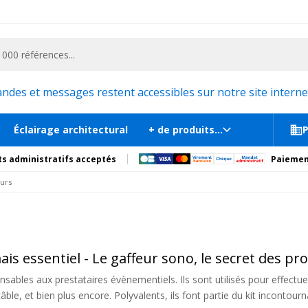
ementiel et la communication, stand exposition, scène, podium et estrade, etc. 
es et messages restent accessibles sur notre site internet
Éclairage architectural
+ de produits...
P
s administratifs acceptés
Paiemen
urs
ais essentiel - Le gaffeur sono, le secret des p
sables aux prestataires évènementiels. Ils sont utilisés pour effectuer
e, et bien plus encore. Polyvalents, ils font partie du kit incontourn