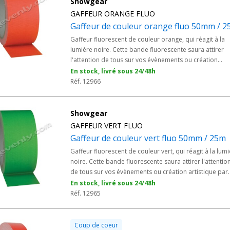
Showgear
GAFFEUR ORANGE FLUO
Gaffeur de couleur orange fluo 50mm / 
Gaffeur fluorescent de couleur orange, qui réagit à la
lumière noire. Cette bande fluorescente saura attirer
l'attention de tous sur vos évènements ou création
artistique par exemple. - Idéale pour la décoration ou
En stock, livré sous 24/48h
pour indiquer des lieux dans les studios, sur scène ou
Réf. 12966
dans les halls.
Showgear
GAFFEUR VERT FLUO
Gaffeur de couleur vert fluo 50mm / 25m
Gaffeur fluorescent de couleur vert, qui réagit à la lum
noire. Cette bande fluorescente saura attirer l'attentio
de tous sur vos évènements ou création artistique par
exemple. - Idéale pour la décoration ou pour indiquer
En stock, livré sous 24/48h
des lieux dans les studios, sur scène ou dans les halls.
Réf. 12965
Coup de coeur