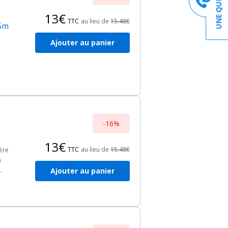
13€
TTC
au lieu de
15.48€
25m
Ajouter au panier
-16%
13€
TTC
au lieu de
15.48€
ière
n
Ajouter au panier