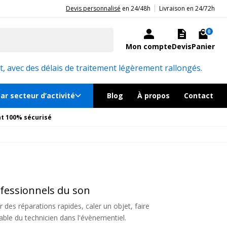
|
20ans d'expérience aux côtés des professionnels et acteurs publics.
Devis personnalisé
en 24/48h
Livraison en 24/72h
0
Mon compte
Devis
Panier
, avec des délais de traitement légèrement rallongés.
ar secteur d’activité
Blog
À propos
Contact
t 100% sécurisé
rofessionnels du son
 des réparations rapides, caler un objet, faire
able du technicien dans l'évènementiel.