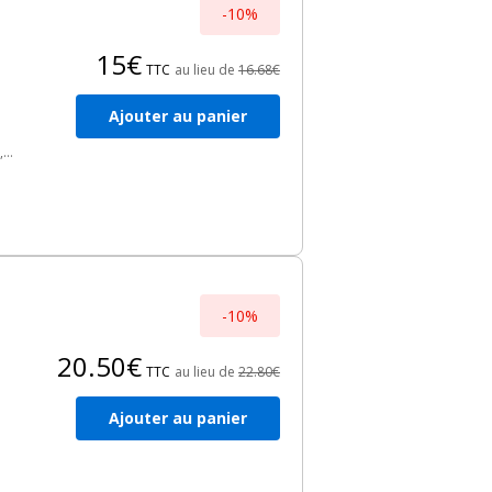
-10%
15€
TTC
au lieu de
16.68€
Ajouter au panier
,
e
-10%
20.50€
TTC
au lieu de
22.80€
Ajouter au panier