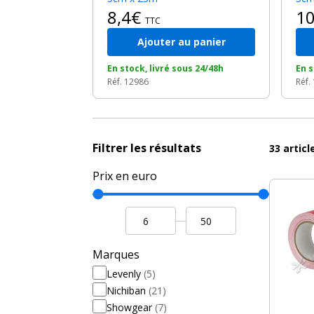
8,4€
1
TTC
Ajouter au panier
En stock, livré sous 24/48h
En s
Réf. 12986
Réf.
Filtrer les résultats
33
artic
Prix en euro
Marques
Levenly
(5)
Nichiban
(21)
Showgear
(7)