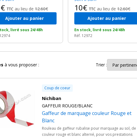
0€
10€
au lieu de
12.60€
au lieu de
12.60€
TTC
TTC
Ajouter au panier
Ajouter au panier
tock, livré sous 24/48h
En stock, livré sous 24/48h
 12974
Réf. 12972
les
à vous proposer :
Trier :
Coup de coeur
Nichiban
GAFFEUR ROUGE/BLANC
Gaffeur de marquage couleur Rouge et
Blanc
Rouleau de gaffeur rubalise pour marquage au sol, de
couleur rouge et blanc alterné, pour vos prestations