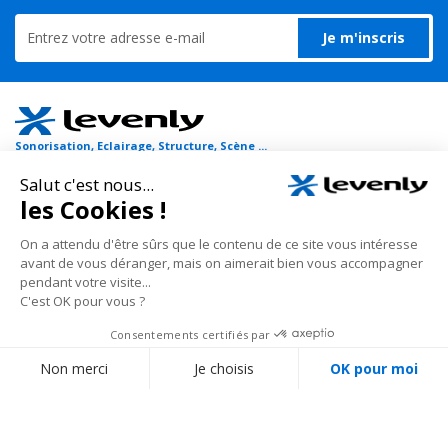
Je m'inscris
Sonorisation, Eclairage, Structure, Scène ...
Tout pour l'évènementiel et la communication !
Nous vous proposons un large choix de matériels de sonorisation et
d'éclairage, public-address et visites guidées, flight-case, sans oublier les
structures scéniques et structures aluminium pour stand d'exposition et
grill auto-porté avec leurs projecteurs à leds et architecturaux.
En savoir plus
Nos conseillers spécialisés vous écoutent au
01 69
35 36 36
du lundi au vendredi de 10h à 18h (hors jours fériés), prix d’un appel local
Suivez notre actualité :