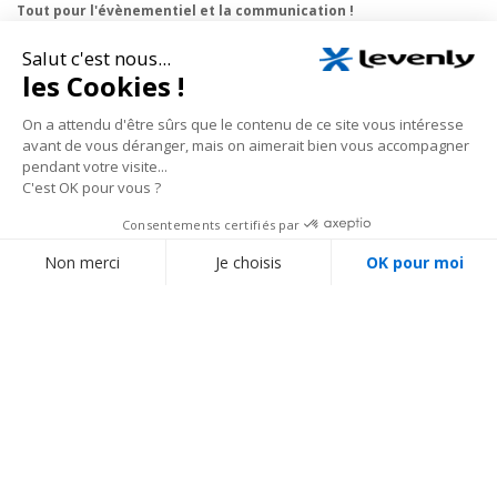
Tout pour l'évènementiel et la communication !
Nous vous proposons un large choix de matériels de sonorisation et
d'éclairage, public-address et visites guidées, flight-case, sans oublier les
structures scéniques et structures aluminium pour stand d'exposition et
grill auto-porté avec leurs projecteurs à leds et architecturaux.
En savoir plus
Nos conseillers spécialisés vous écoutent au
01 69
35 36 36
du lundi au vendredi de 10h à 18h (hors jours fériés), prix d’un appel local
Suivez notre actualité :
BESOIN D'AIDE ?
MON COMPTE
Réussir son stand
Créer mon compte
Blog
Me connecter
Obtenir un devis personnalisé
À PROPOS DE LEVENLY
Modes de livraison
Qui sommes-nous ?
Modes de paiement
Contactez-nous
Aide / FAQ (Questions
fréquentes)